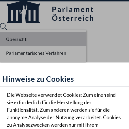
Übersicht
Parlamentarisches Verfahren
Sprache English
Mediathek
Hinweise zu Cookies
Hilfe
Benutzer
Die Webseite verwendet Cookies: Zum einen sind
Zielgruppe
sie erforderlich für die Herstellung der
Navigationsmenü öffnen
MENÜ
Funktionalität. Zum anderen werden sie für die
anonyme Analyse der Nutzung verarbeitet. Cookies
zu Analysezwecken werden nur mit Ihrem
Sprache En
Mediathek