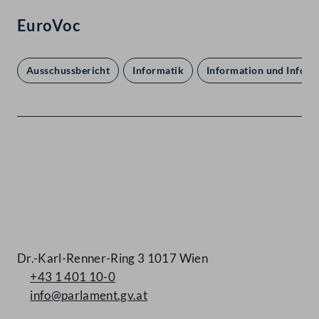
EuroVoc
Ausschussbericht
Informatik
Information und Inform
Kontakt
Dr.-Karl-Renner-Ring 3 1017 Wien
+43 1 401 10-0
info@parlament.gv.at