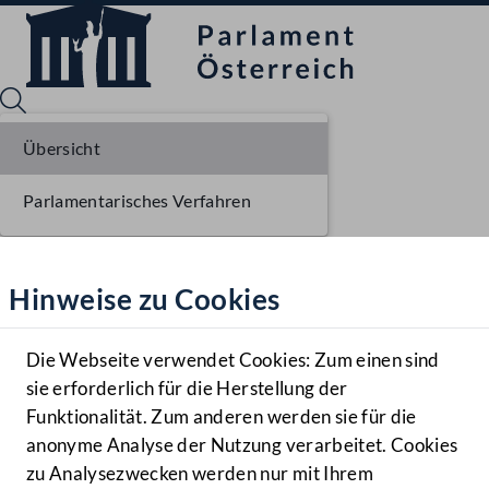
Übersicht
Parlamentarisches Verfahren
Sprache English
Mediathek
Hinweise zu Cookies
Hilfe
Benutzer
Die Webseite verwendet Cookies: Zum einen sind
Zielgruppe
sie erforderlich für die Herstellung der
Navigationsmenü öffnen
MENÜ
Funktionalität. Zum anderen werden sie für die
anonyme Analyse der Nutzung verarbeitet. Cookies
zu Analysezwecken werden nur mit Ihrem
Sprache En
Mediathek