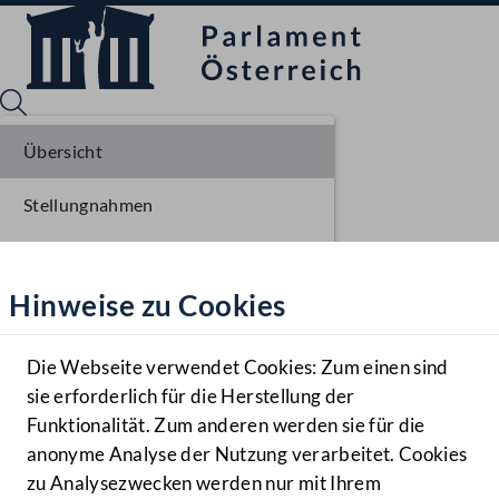
Übersicht
Stellungnahmen
Sprache English
Mediathek
Parlamentarisches Verfahren
Hinweise zu Cookies
Hilfe
Einbringung NR
Benutzer
Ausschussberatungen NR
Die Webseite verwendet Cookies: Zum einen sind
Zielgruppe
sie erforderlich für die Herstellung der
Navigationsmenü öffnen
MENÜ
Plenarberatungen NR
Funktionalität. Zum anderen werden sie für die
anonyme Analyse der Nutzung verarbeitet. Cookies
Einlangen BR
zu Analysezwecken werden nur mit Ihrem
Sprache En
Mediathek