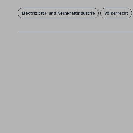
Elektrizitäts- und Kernkraftindustrie
Völkerrecht
Kontakt