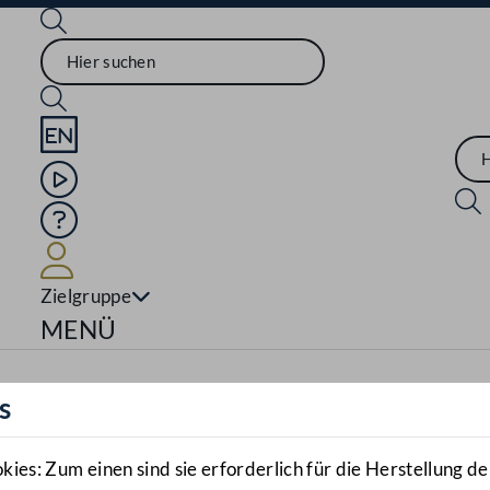
Sprache English
Mediathek
Hilfe
Benutzer
Zielgruppe
Navigationsmenü öffnen
MENÜ
s
es: Zum einen sind sie erforderlich für die Herstellung de