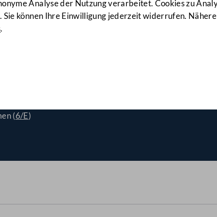
anonyme Analyse der Nutzung verarbeitet. Cookies zu Ana
 Sie können Ihre Einwilligung jederzeit widerrufen. Nähere
s
.
echischen AKW Temelin
(24/A
en (
6/E
)