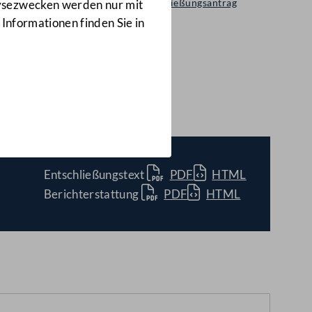
Selbständiger Entschließungsantrag
lysezwecken werden nur mit
24/A(E)
 Informationen finden Sie in
(E))
Entschließungstext
PDF
HTML
Berichterstattung
PDF
HTML