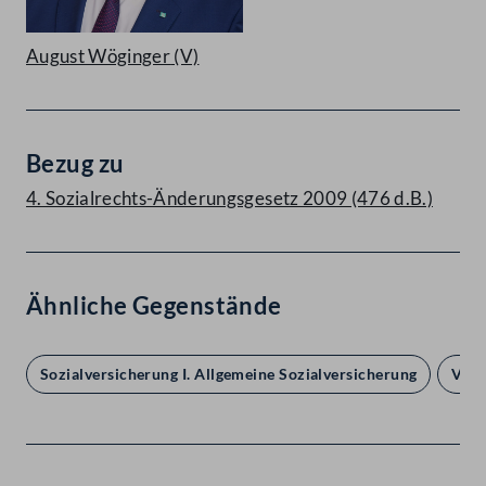
August Wöginger
(V)
Bezug zu
4. Sozialrechts-Änderungsgesetz 2009 (476 d.B.)
Ähnliche Gegenstände
Sozialversicherung I. Allgemeine Sozialversicherung
Verw