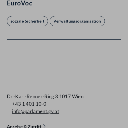
EuroVoc
soziale Sicherheit
Verwaltungsorganisation
Kontakt
Dr.-Karl-Renner-Ring 3 1017 Wien
+43 1 401 10-0
info@parlament.gv.at
Anreise & Zutritt