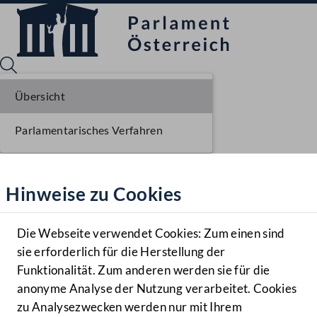
Übersicht
Parlamentarisches Verfahren
Sprache English
Mediathek
Hinweise zu Cookies
Hilfe
Benutzer
Die Webseite verwendet Cookies: Zum einen sind
Zielgruppe
sie erforderlich für die Herstellung der
Navigationsmenü öffnen
MENÜ
Funktionalität. Zum anderen werden sie für die
anonyme Analyse der Nutzung verarbeitet. Cookies
zu Analysezwecken werden nur mit Ihrem
Sprache En
Mediathek