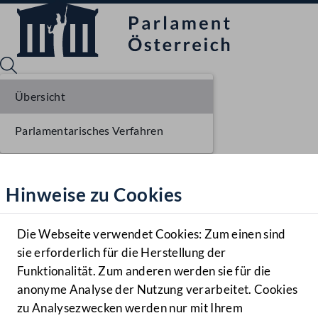
Übersicht
Parlamentarisches Verfahren
Sprache English
Mediathek
Hinweise zu Cookies
Hilfe
Benutzer
Die Webseite verwendet Cookies: Zum einen sind
Zielgruppe
sie erforderlich für die Herstellung der
Navigationsmenü öffnen
MENÜ
Funktionalität. Zum anderen werden sie für die
anonyme Analyse der Nutzung verarbeitet. Cookies
zu Analysezwecken werden nur mit Ihrem
Sprache En
Mediathek