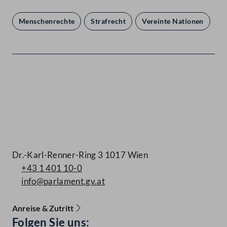
Menschenrechte
Strafrecht
Vereinte Nationen
Kontakt
Dr.-Karl-Renner-Ring 3 1017 Wien
+43 1 401 10-0
info@parlament.gv.at
Anreise & Zutritt
Accessibility Menu anzeigen
Folgen Sie uns: