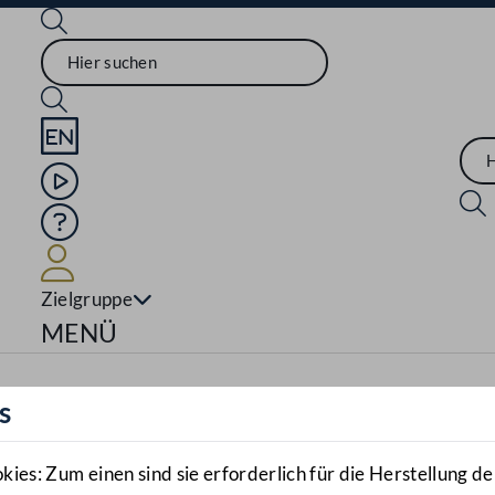
Sprache English
Mediathek
Hilfe
Benutzer
Zielgruppe
Navigationsmenü öffnen
MENÜ
s
es: Zum einen sind sie erforderlich für die Herstellung de