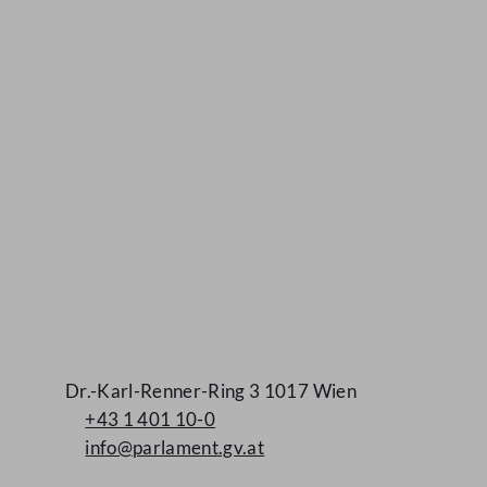
Kontakt
Dr.-Karl-Renner-Ring 3 1017 Wien
+43 1 401 10-0
info@parlament.gv.at