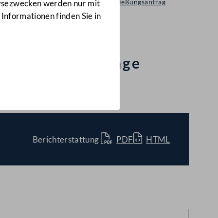
Selbständiger Entschließungsantrag
lysezwecken werden nur mit
1898/A(E)
 Informationen finden Sie in
cherung für junge
Berichterstattung
PDF
HTML