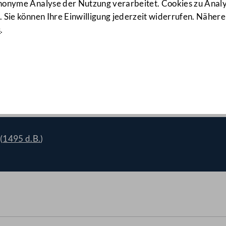
anonyme Analyse der Nutzung verarbeitet. Cookies zu Ana
 Sie können Ihre Einwilligung jederzeit widerrufen. Nähere
s
.
ngung zur finanziellen Absi
ng
(1898/A(E))
(
1495 d.B.
)