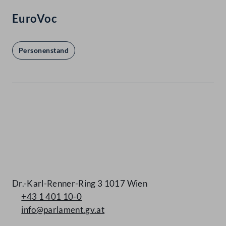
EuroVoc
Personenstand
Kontakt
Dr.-Karl-Renner-Ring 3 1017 Wien
+43 1 401 10-0
info@parlament.gv.at