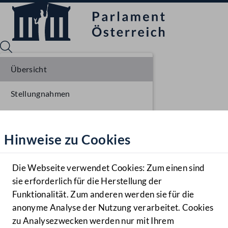
Übersicht
Stellungnahmen
Sprache English
Mediathek
Parlamentarisches Verfahren
Hinweise zu Cookies
Hilfe
Einbringung NR
Benutzer
Ausschussberatungen NR
Die Webseite verwendet Cookies: Zum einen sind
Zielgruppe
sie erforderlich für die Herstellung der
Navigationsmenü öffnen
MENÜ
Plenarberatungen NR
Funktionalität. Zum anderen werden sie für die
anonyme Analyse der Nutzung verarbeitet. Cookies
Einlangen BR
zu Analysezwecken werden nur mit Ihrem
Sprache En
Mediathek