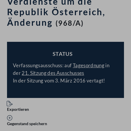
Verdienste um die
Republik Österreich,
Änderung
(968/A)
STATUS
BESCHLOSSEN
Verfassungsausschuss: auf
Tagesordnung
in
der
21. Sitzung des Ausschusses
In der Sitzung vom 3. März 2016 vertagt!
Exportieren
Gegenstand speichern