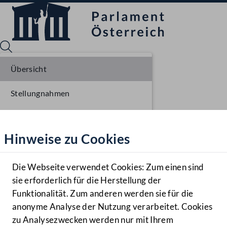
Übersicht
Stellungnahmen
Sprache English
Mediathek
Parlamentarisches Verfahren
Hinweise zu Cookies
Hilfe
Einbringung NR
Benutzer
Ausschussberatungen NR
Die Webseite verwendet Cookies: Zum einen sind
Zielgruppe
sie erforderlich für die Herstellung der
Navigationsmenü öffnen
MENÜ
Funktionalität. Zum anderen werden sie für die
anonyme Analyse der Nutzung verarbeitet. Cookies
zu Analysezwecken werden nur mit Ihrem
Sprache En
Mediathek