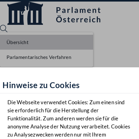
Übersicht
Parlamentarisches Verfahren
Sprache English
Mediathek
Hinweise zu Cookies
Hilfe
Benutzer
Die Webseite verwendet Cookies: Zum einen sind
Zielgruppe
sie erforderlich für die Herstellung der
Navigationsmenü öffnen
MENÜ
Funktionalität. Zum anderen werden sie für die
anonyme Analyse der Nutzung verarbeitet. Cookies
zu Analysezwecken werden nur mit Ihrem
Sprache En
Mediathek