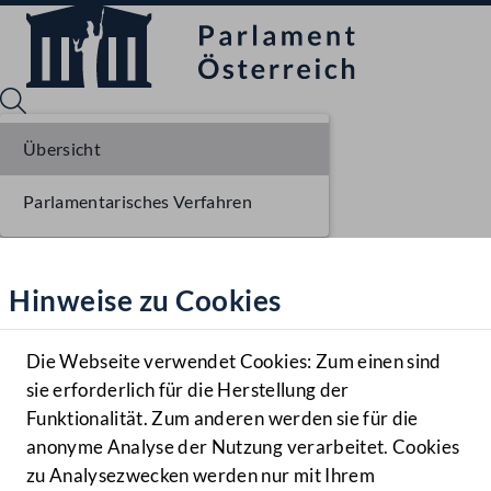
Übersicht
Parlamentarisches Verfahren
Sprache English
Mediathek
Hinweise zu Cookies
Hilfe
Benutzer
Die Webseite verwendet Cookies: Zum einen sind
Zielgruppe
sie erforderlich für die Herstellung der
Navigationsmenü öffnen
MENÜ
Funktionalität. Zum anderen werden sie für die
anonyme Analyse der Nutzung verarbeitet. Cookies
zu Analysezwecken werden nur mit Ihrem
Sprache En
Mediathek