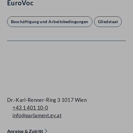
EuroVoc
Beschäftigung und Arbeitsbedingungen
Gliedstaat
Kontakt
Dr.-Karl-Renner-Ring 3 1017 Wien
+43 1 401 10-0
info@parlament.gv.at
Anreise & Zutritt