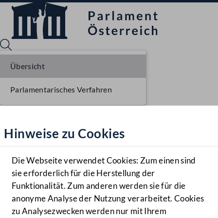
Übersicht
Parlamentarisches Verfahren
Sprache English
Mediathek
Hinweise zu Cookies
Hilfe
Benutzer
Die Webseite verwendet Cookies: Zum einen sind
Zielgruppe
sie erforderlich für die Herstellung der
Navigationsmenü öffnen
MENÜ
Funktionalität. Zum anderen werden sie für die
anonyme Analyse der Nutzung verarbeitet. Cookies
zu Analysezwecken werden nur mit Ihrem
Sprache En
Mediathek