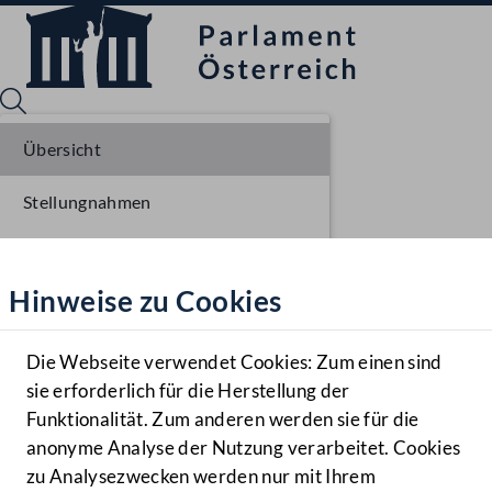
Übersicht
Stellungnahmen
Sprache English
Mediathek
Parlamentarisches Verfahren
Hinweise zu Cookies
Hilfe
Einlangen NR
Benutzer
Ausschussberatungen NR
Die Webseite verwendet Cookies: Zum einen sind
Zielgruppe
sie erforderlich für die Herstellung der
Navigationsmenü öffnen
MENÜ
Plenarberatungen NR
Funktionalität. Zum anderen werden sie für die
anonyme Analyse der Nutzung verarbeitet. Cookies
Einlangen BR
zu Analysezwecken werden nur mit Ihrem
Sprache En
Mediathek