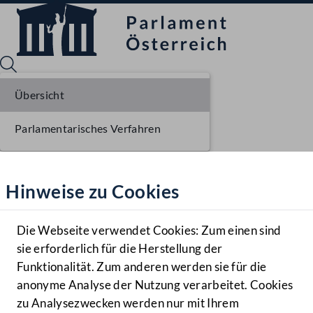
Übersicht
Parlamentarisches Verfahren
Sprache English
Mediathek
Hinweise zu Cookies
Hilfe
Benutzer
Die Webseite verwendet Cookies: Zum einen sind
Zielgruppe
sie erforderlich für die Herstellung der
Navigationsmenü öffnen
MENÜ
Funktionalität. Zum anderen werden sie für die
anonyme Analyse der Nutzung verarbeitet. Cookies
zu Analysezwecken werden nur mit Ihrem
Sprache En
Mediathek