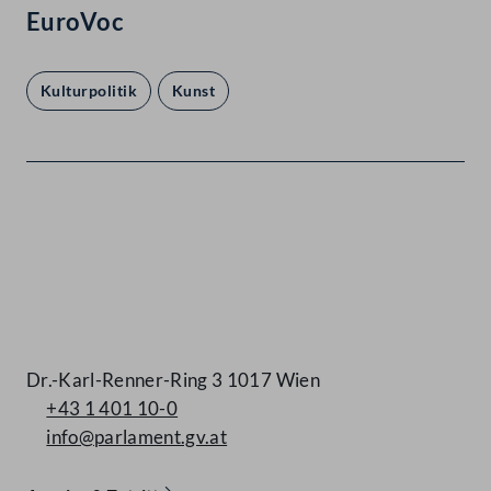
EuroVoc
Kulturpolitik
Kunst
Kontakt
Dr.-Karl-Renner-Ring 3 1017 Wien
+43 1 401 10-0
info@parlament.gv.at