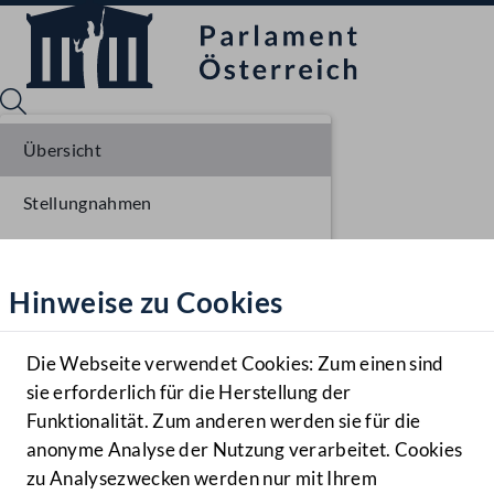
Übersicht
Stellungnahmen
Sprache English
Mediathek
Parlamentarisches Verfahren
Hinweise zu Cookies
Hilfe
Einlangen NR
Benutzer
Ausschussberatungen NR
Die Webseite verwendet Cookies: Zum einen sind
Zielgruppe
sie erforderlich für die Herstellung der
Navigationsmenü öffnen
MENÜ
Plenarberatungen NR
Funktionalität. Zum anderen werden sie für die
anonyme Analyse der Nutzung verarbeitet. Cookies
Einlangen BR
zu Analysezwecken werden nur mit Ihrem
Sprache En
Mediathek