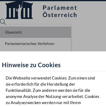
Übersicht
Parlamentarisches Verfahren
Sprache English
Mediathek
Einlangen NR
Hinweise zu Cookies
Hilfe
Plenarberatungen NR
Benutzer
Die Webseite verwendet Cookies: Zum einen sind
Zielgruppe
sie erforderlich für die Herstellung der
Navigationsmenü öffnen
MENÜ
Funktionalität. Zum anderen werden sie für die
anonyme Analyse der Nutzung verarbeitet. Cookies
zu Analysezwecken werden nur mit Ihrem
Sprache En
Mediathek