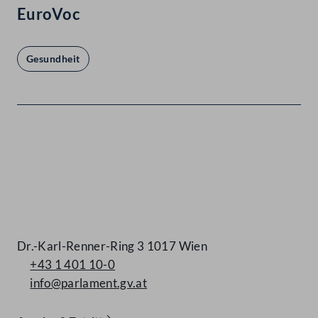
EuroVoc
Gesundheit
Kontakt
Dr.-Karl-Renner-Ring 3 1017 Wien
+43 1 401 10-0
info@parlament.gv.at