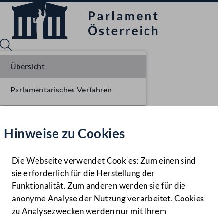
Übersicht
Parlamentarisches Verfahren
Sprache English
Mediathek
Hinweise zu Cookies
Hilfe
Benutzer
Die Webseite verwendet Cookies: Zum einen sind
Zielgruppe
sie erforderlich für die Herstellung der
Navigationsmenü öffnen
MENÜ
Funktionalität. Zum anderen werden sie für die
anonyme Analyse der Nutzung verarbeitet. Cookies
zu Analysezwecken werden nur mit Ihrem
Sprache En
Mediathek