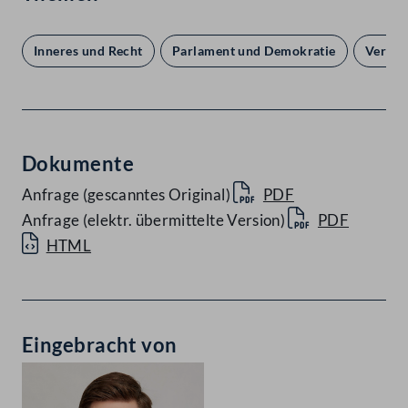
Inneres und Recht
Parlament und Demokratie
Verkeh
Dokumente
Anfrage (gescanntes Original)
PDF
Anfrage (elektr. übermittelte Version)
PDF
HTML
Eingebracht von