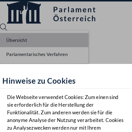
Übersicht
Parlamentarisches Verfahren
Sprache English
Mediathek
Hinweise zu Cookies
Hilfe
Benutzer
Die Webseite verwendet Cookies: Zum einen sind
Zielgruppe
sie erforderlich für die Herstellung der
Navigationsmenü öffnen
MENÜ
Funktionalität. Zum anderen werden sie für die
anonyme Analyse der Nutzung verarbeitet. Cookies
zu Analysezwecken werden nur mit Ihrem
Sprache En
Mediathek