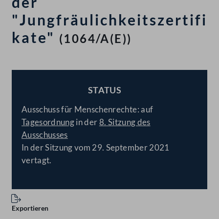
der
"Jungfräulichkeitszertifi
kate"
(1064/A(E))
STATUS
BESCHLOSSEN
Ausschuss für Menschenrechte: auf
Tagesordnung
in der
8. Sitzung des
Ausschusses
In der Sitzung vom 29. September 2021
vertagt.
Exportieren