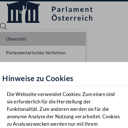
Übersicht
Parlamentarisches Verfahren
Sprache English
Mediathek
Einbringung NR
Hinweise zu Cookies
Hilfe
Ausschussberatungen NR
Benutzer
Die Webseite verwendet Cookies: Zum einen sind
Zielgruppe
sie erforderlich für die Herstellung der
Navigationsmenü öffnen
MENÜ
Funktionalität. Zum anderen werden sie für die
anonyme Analyse der Nutzung verarbeitet. Cookies
zu Analysezwecken werden nur mit Ihrem
Sprache En
Mediathek