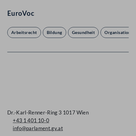
EuroVoc
Arbeitsrecht
Bildung
Gesundheit
Organisation d
Kontakt
Dr.-Karl-Renner-Ring 3 1017 Wien
+43 1 401 10-0
info@parlament.gv.at