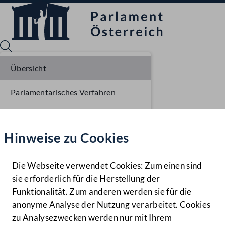
Übersicht
Parlamentarisches Verfahren
Sprache English
Mediathek
Einbringung NR
Hinweise zu Cookies
Hilfe
Ausschussberatungen NR
Benutzer
Plenarberatungen NR
Die Webseite verwendet Cookies: Zum einen sind
Zielgruppe
sie erforderlich für die Herstellung der
Navigationsmenü öffnen
MENÜ
Funktionalität. Zum anderen werden sie für die
anonyme Analyse der Nutzung verarbeitet. Cookies
zu Analysezwecken werden nur mit Ihrem
Sprache En
Mediathek