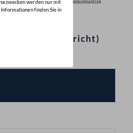
Selbständiger Entschließungsantrag
lysezwecken werden nur mit
1644/A(E)
 Informationen finden Sie in
reich (Frauenbericht)