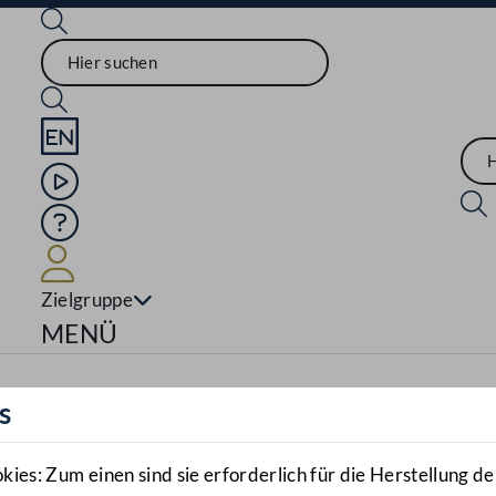
Sprache English
Mediathek
Hilfe
Benutzer
Zielgruppe
Navigationsmenü öffnen
MENÜ
s
es: Zum einen sind sie erforderlich für die Herstellung de