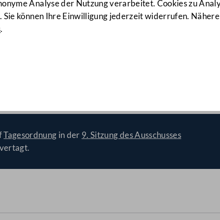
anonyme Analyse der Nutzung verarbeitet. Cookies zu Ana
 Sie können Ihre Einwilligung jederzeit widerrufen. Nähere
s
.
ituation von Frauen in Öster
f
Tagesordnung
in der
9. Sitzung des Ausschusses
vertagt.