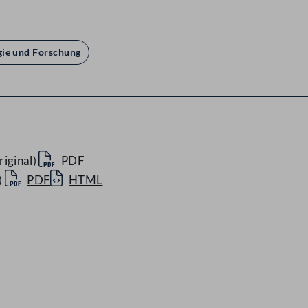
gie und Forschung
iginal)
PDF
)
PDF
HTML