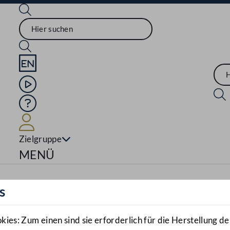
Sprache English
Mediathek
Hilfe
Benutzer
Zielgruppe
Navigationsmenü öffnen
MENÜ
s
es: Zum einen sind sie erforderlich für die Herstellung de