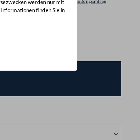
Selbständiger Entschließungsantrag
lysezwecken werden nur mit
2039/A(E)
 Informationen finden Sie in
s
(2039/A(E))