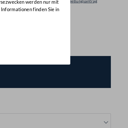
Selbständiger Entschließungsantrag
lysezwecken werden nur mit
2708/A(E)
 Informationen finden Sie in
n!
(2708/A(E))