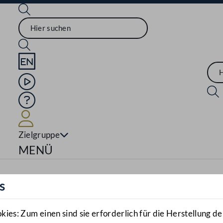
Sprache English
Mediathek
Hilfe
Benutzer
Zielgruppe
Navigationsmenü öffnen
MENÜ
s
es: Zum einen sind sie erforderlich für die Herstellung de