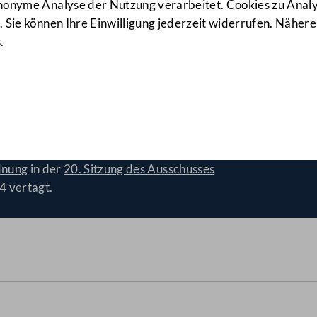
anonyme Analyse der Nutzung verarbeitet. Cookies zu Ana
 Sie können Ihre Einwilligung jederzeit widerrufen. Nähere
s
.
n und §43 StVo reformiere
dnung
in der
20. Sitzung des Ausschusses
4 vertagt.