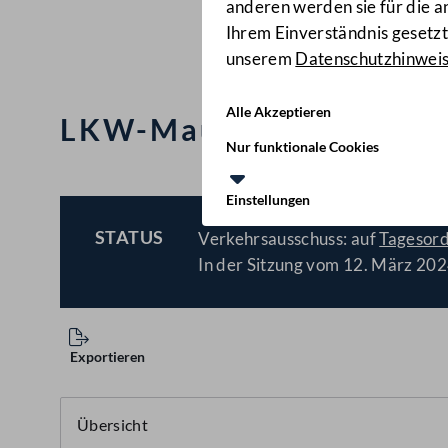
anderen werden sie für die 
Ihrem Einverständnis gesetzt.
unserem
Datenschutzhinwei
Alle Akzeptieren
LKW-Mautflucht beende
Nur funktionale Cookies
Einstellungen
STATUS
Verkehrsausschuss: auf
Tagesor
BESCHLOSSEN
In der Sitzung vom 12. März 202
Exportieren