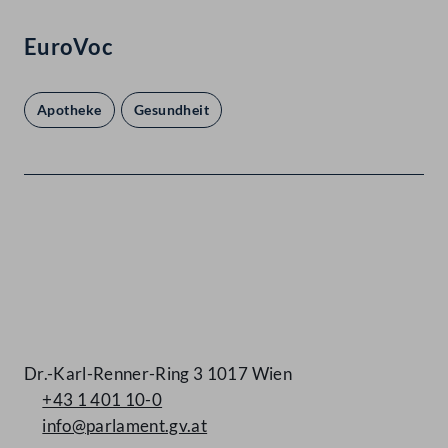
EuroVoc
Apotheke
Gesundheit
Kontakt
Dr.-Karl-Renner-Ring 3 1017 Wien
+43 1 401 10-0
info@parlament.gv.at