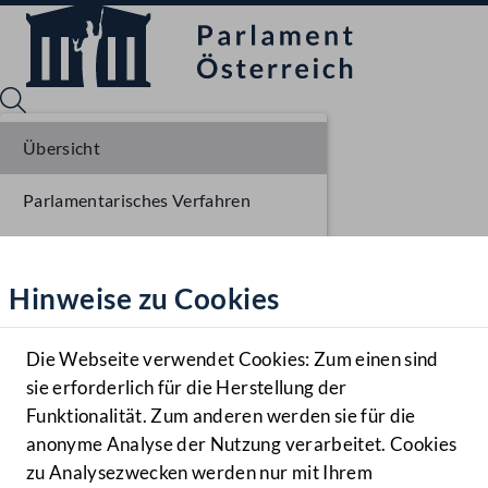
Übersicht
Parlamentarisches Verfahren
Sprache English
Mediathek
Einbringung NR
Hinweise zu Cookies
Hilfe
Ausschussberatungen NR
Benutzer
Die Webseite verwendet Cookies: Zum einen sind
Zielgruppe
sie erforderlich für die Herstellung der
Navigationsmenü öffnen
MENÜ
Funktionalität. Zum anderen werden sie für die
anonyme Analyse der Nutzung verarbeitet. Cookies
zu Analysezwecken werden nur mit Ihrem
Sprache En
Mediathek