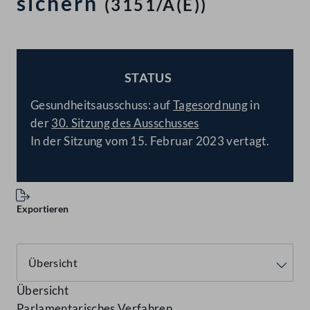
sichern
(3151/A(E))
STATUS
BESCHLOSSEN
Gesundheitsausschuss: auf
Tagesordnung
in
der
30. Sitzung des Ausschusses
In der Sitzung vom 15. Februar 2023 vertagt.
Exportieren
Übersicht
Parlamentarisches Verfahren