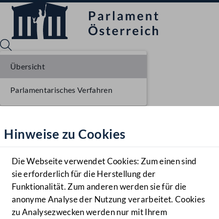
Übersicht
Parlamentarisches Verfahren
Sprache English
Mediathek
Hinweise zu Cookies
Hilfe
Benutzer
Die Webseite verwendet Cookies: Zum einen sind
Zielgruppe
sie erforderlich für die Herstellung der
Navigationsmenü öffnen
MENÜ
Funktionalität. Zum anderen werden sie für die
anonyme Analyse der Nutzung verarbeitet. Cookies
zu Analysezwecken werden nur mit Ihrem
Sprache En
Mediathek