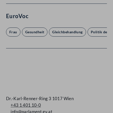
EuroVoc
Frau
Gesundheit
Gleichbehandlung
Politik der 
Kontakt
Dr.-Karl-Renner-Ring 3 1017 Wien
+43 1 401 10-0
info@parlament.gv.at