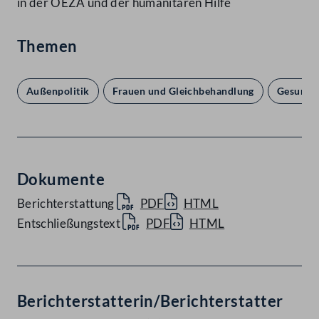
in der OEZA und der humanitären Hilfe
Themen
Außenpolitik
Frauen und Gleichbehandlung
Gesundh
Dokumente
Berichterstattung
PDF
HTML
Entschließungstext
PDF
HTML
Berichterstatterin/Berichterstatter