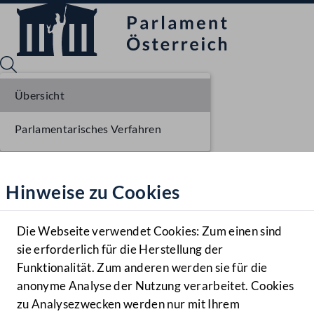
Übersicht
Parlamentarisches Verfahren
Sprache English
Mediathek
Hinweise zu Cookies
Hilfe
Benutzer
Die Webseite verwendet Cookies: Zum einen sind
Zielgruppe
sie erforderlich für die Herstellung der
Navigationsmenü öffnen
MENÜ
Funktionalität. Zum anderen werden sie für die
anonyme Analyse der Nutzung verarbeitet. Cookies
zu Analysezwecken werden nur mit Ihrem
Sprache En
Mediathek