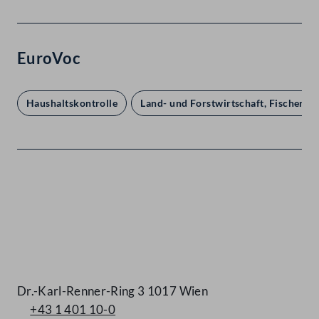
EuroVoc
Haushaltskontrolle
Land- und Forstwirtschaft, Fischerei
Kontakt
Dr.-Karl-Renner-Ring 3 1017 Wien
+43 1 401 10-0