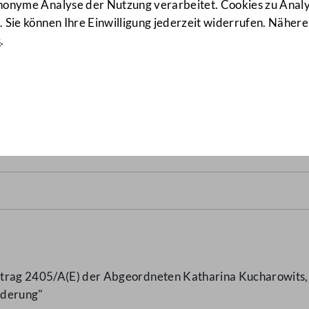
anonyme Analyse der Nutzung verarbeitet. Cookies zu Ana
 Sie können Ihre Einwilligung jederzeit widerrufen. Nähere
s
.
 Studierendenwohnheimförd
ntrag 2405/A(E) der Abgeordneten Katharina Kucharowits, 
rderung"