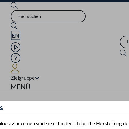
Sprache English
Mediathek
Hilfe
Benutzer
Zielgruppe
Navigationsmenü öffnen
MENÜ
s
es: Zum einen sind sie erforderlich für die Herstellung de