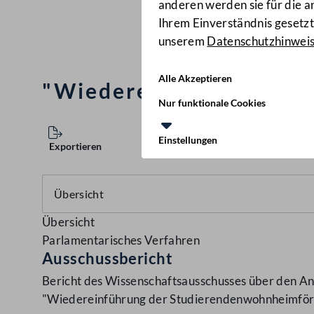
anderen werden sie für die 
Ihrem Einverständnis gesetzt.
unserem
Datenschutzhinwei
Alle Akzeptieren
"Wiedereinführung der
Nur funktionale Cookies
Einstellungen
Exportieren
Übersicht
Parlamentarisches Verfahren
Ausschussbericht
Bericht des Wissenschaftsausschusses über den A
"Wiedereinführung der Studierendenwohnheimfö