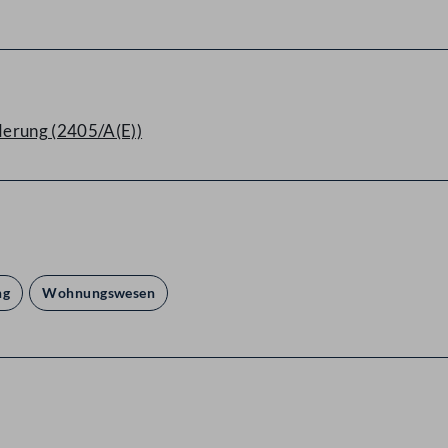
erung (2405/A(E))
ng
Wohnungswesen