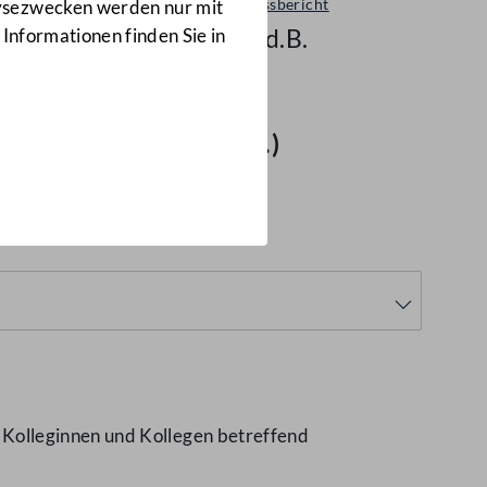
Ausschussbericht
lysezwecken werden nur mit
1448 d.B.
 Informationen finden Sie in
erung"
(1448 d.B.)
Kolleginnen und Kollegen betreffend