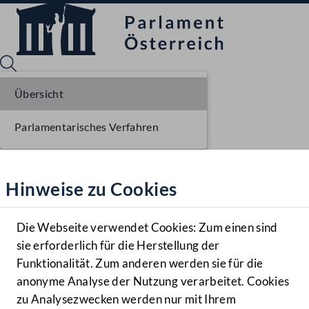
Übersicht
Parlamentarisches Verfahren
Sprache English
Mediathek
Hinweise zu Cookies
Hilfe
Benutzer
Die Webseite verwendet Cookies: Zum einen sind
Zielgruppe
sie erforderlich für die Herstellung der
Navigationsmenü öffnen
MENÜ
Funktionalität. Zum anderen werden sie für die
anonyme Analyse der Nutzung verarbeitet. Cookies
zu Analysezwecken werden nur mit Ihrem
Sprache En
Mediathek