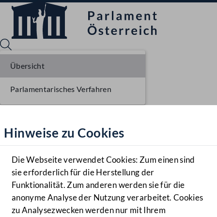
Übersicht
Parlamentarisches Verfahren
Sprache English
Mediathek
Hinweise zu Cookies
Hilfe
Benutzer
Die Webseite verwendet Cookies: Zum einen sind
Zielgruppe
sie erforderlich für die Herstellung der
Navigationsmenü öffnen
MENÜ
Funktionalität. Zum anderen werden sie für die
anonyme Analyse der Nutzung verarbeitet. Cookies
zu Analysezwecken werden nur mit Ihrem
Sprache En
Mediathek