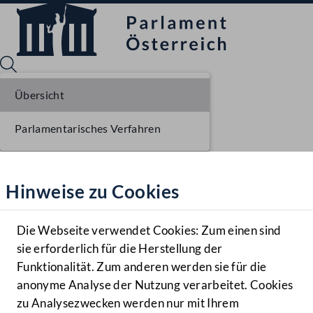
Übersicht
Parlamentarisches Verfahren
Sprache English
Mediathek
Hinweise zu Cookies
Hilfe
Benutzer
Die Webseite verwendet Cookies: Zum einen sind
Zielgruppe
sie erforderlich für die Herstellung der
Navigationsmenü öffnen
MENÜ
Funktionalität. Zum anderen werden sie für die
anonyme Analyse der Nutzung verarbeitet. Cookies
zu Analysezwecken werden nur mit Ihrem
Sprache En
Mediathek