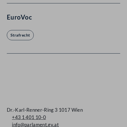
EuroVoc
Strafrecht
Kontakt
Dr.-Karl-Renner-Ring 3 1017 Wien
+43 1 401 10-0
info@parlament.gv.at