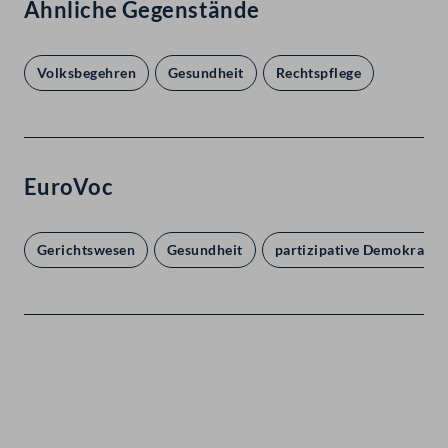
Ähnliche Gegenstände
Volksbegehren
Gesundheit
Rechtspflege
EuroVoc
Gerichtswesen
Gesundheit
partizipative Demokratie
Kontakt