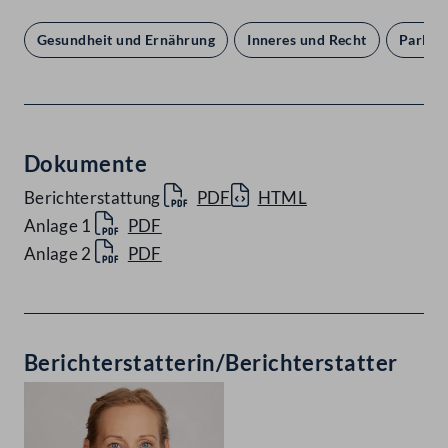
Gesundheit und Ernährung
Inneres und Recht
Parlam
Dokumente
Berichterstattung
PDF
HTML
Anlage 1
PDF
Anlage 2
PDF
Berichterstatterin/Berichterstatter