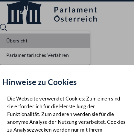
Übersicht
Parlamentarisches Verfahren
Sprache English
Mediathek
Hinweise zu Cookies
Hilfe
Benutzer
Die Webseite verwendet Cookies: Zum einen sind
Zielgruppe
sie erforderlich für die Herstellung der
Navigationsmenü öffnen
MENÜ
Funktionalität. Zum anderen werden sie für die
anonyme Analyse der Nutzung verarbeitet. Cookies
zu Analysezwecken werden nur mit Ihrem
Sprache En
Mediathek