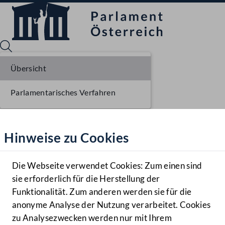
Übersicht
Parlamentarisches Verfahren
Sprache English
Mediathek
Hinweise zu Cookies
Hilfe
Benutzer
Die Webseite verwendet Cookies: Zum einen sind
Zielgruppe
sie erforderlich für die Herstellung der
Navigationsmenü öffnen
MENÜ
Funktionalität. Zum anderen werden sie für die
anonyme Analyse der Nutzung verarbeitet. Cookies
zu Analysezwecken werden nur mit Ihrem
Sprache En
Mediathek