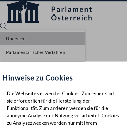
Übersicht
Parlamentarisches Verfahren
Sprache English
Mediathek
Hinweise zu Cookies
Hilfe
Benutzer
Die Webseite verwendet Cookies: Zum einen sind
Zielgruppe
sie erforderlich für die Herstellung der
Navigationsmenü öffnen
MENÜ
Funktionalität. Zum anderen werden sie für die
anonyme Analyse der Nutzung verarbeitet. Cookies
zu Analysezwecken werden nur mit Ihrem
Sprache En
Mediathek