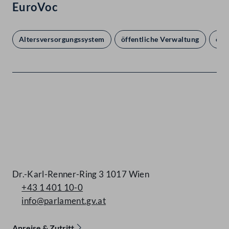
EuroVoc
Altersversorgungssystem
öffentliche Verwaltung
öff
Kontakt
Dr.-Karl-Renner-Ring 3 1017 Wien
+43 1 401 10-0
info@parlament.gv.at
Anreise & Zutritt