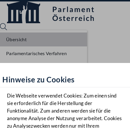
Übersicht
Parlamentarisches Verfahren
Sprache English
Mediathek
Einlangen NR
Hinweise zu Cookies
Hilfe
Ausschussberatungen NR
Benutzer
Plenarberatungen NR
Die Webseite verwendet Cookies: Zum einen sind
Zielgruppe
sie erforderlich für die Herstellung der
Navigationsmenü öffnen
MENÜ
Einlangen BR
Funktionalität. Zum anderen werden sie für die
anonyme Analyse der Nutzung verarbeitet. Cookies
Ausschussberatungen BR
zu Analysezwecken werden nur mit Ihrem
Sprache En
Mediathek