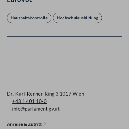
Haushaltskontrolle
Hochschulausbildung
Kontakt
Dr.-Karl-Renner-Ring 3 1017 Wien
+43 1 401 10-0
info@parlament.gv.at
Anreise & Zutritt