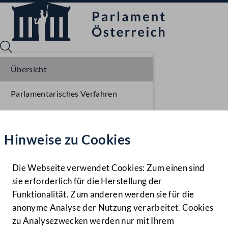
Übersicht
Parlamentarisches Verfahren
Sprache English
Mediathek
Einlangen NR
Hinweise zu Cookies
Hilfe
Ausschussberatungen NR
Benutzer
Plenarberatungen NR
Die Webseite verwendet Cookies: Zum einen sind
Zielgruppe
sie erforderlich für die Herstellung der
Navigationsmenü öffnen
MENÜ
Funktionalität. Zum anderen werden sie für die
anonyme Analyse der Nutzung verarbeitet. Cookies
zu Analysezwecken werden nur mit Ihrem
Sprache En
Mediathek