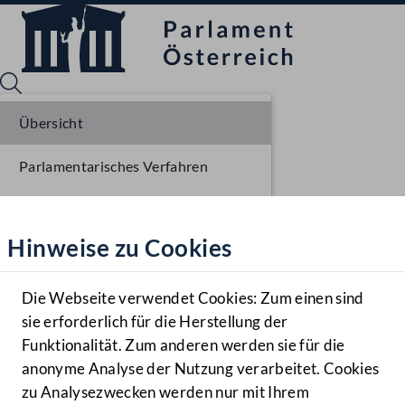
Übersicht
Parlamentarisches Verfahren
Sprache English
Mediathek
Einlangen NR
Hinweise zu Cookies
Hilfe
Ausschussberatungen NR
Benutzer
Die Webseite verwendet Cookies: Zum einen sind
Zielgruppe
sie erforderlich für die Herstellung der
Navigationsmenü öffnen
MENÜ
Funktionalität. Zum anderen werden sie für die
anonyme Analyse der Nutzung verarbeitet. Cookies
zu Analysezwecken werden nur mit Ihrem
Sprache En
Mediathek