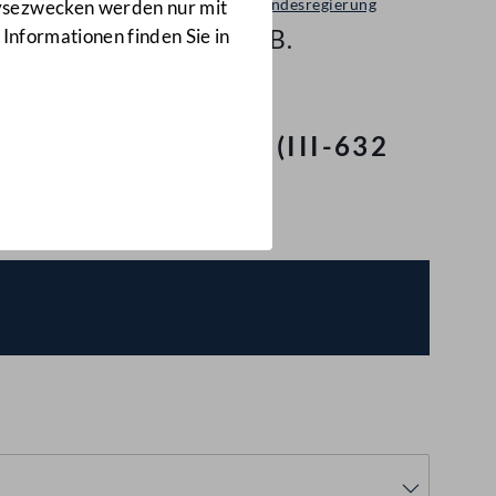
Bericht der Bundesregierung
lysezwecken werden nur mit
III-632 d.B.
 Informationen finden Sie in
 Fahrgastrechte
(III-632