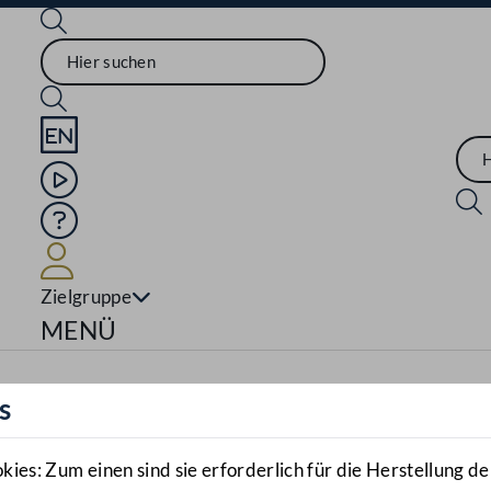
Sprache English
Mediathek
Hilfe
Benutzer
Zielgruppe
Navigationsmenü öffnen
MENÜ
s
es: Zum einen sind sie erforderlich für die Herstellung de