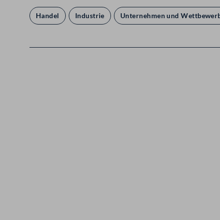
Handel
Industrie
Unternehmen und Wettbewer
Kontakt