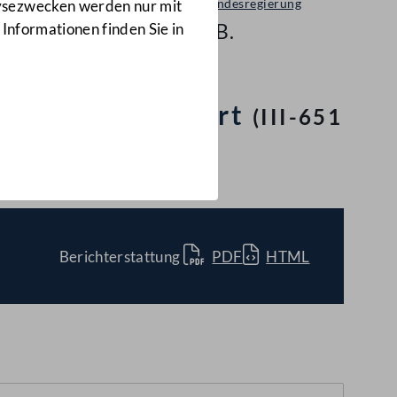
Bericht der Bundesregierung
lysezwecken werden nur mit
III-651 d.B.
 Informationen finden Sie in
s für den E-Sport
(III-651
Berichterstattung
PDF
HTML