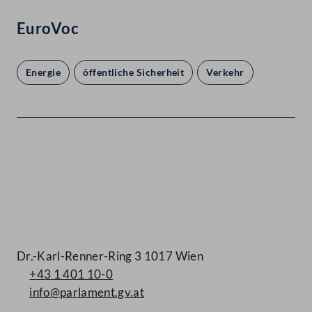
EuroVoc
Energie
öffentliche Sicherheit
Verkehr
Kontakt
Dr.-Karl-Renner-Ring 3 1017 Wien
+43 1 401 10-0
info@parlament.gv.at