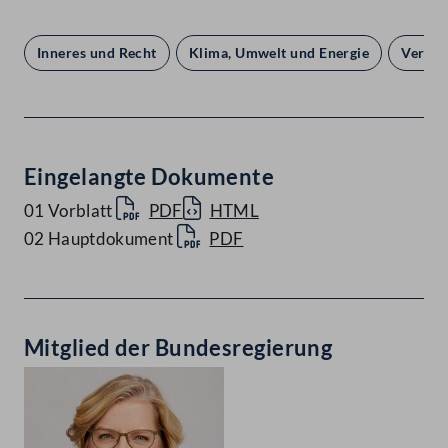
Inneres und Recht
Klima, Umwelt und Energie
Verkeh
Eingelangte Dokumente
01 Vorblatt
PDF
HTML
02 Hauptdokument
PDF
Mitglied der Bundesregierung