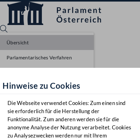
Übersicht
Parlamentarisches Verfahren
Sprache English
Mediathek
Einlangen NR
Hinweise zu Cookies
Hilfe
Ausschussberatungen NR
Benutzer
Die Webseite verwendet Cookies: Zum einen sind
Zielgruppe
sie erforderlich für die Herstellung der
Navigationsmenü öffnen
MENÜ
Funktionalität. Zum anderen werden sie für die
anonyme Analyse der Nutzung verarbeitet. Cookies
zu Analysezwecken werden nur mit Ihrem
Sprache En
Mediathek