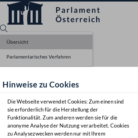
Übersicht
Parlamentarisches Verfahren
Sprache English
Mediathek
Hinweise zu Cookies
Hilfe
Benutzer
Die Webseite verwendet Cookies: Zum einen sind
Zielgruppe
sie erforderlich für die Herstellung der
Navigationsmenü öffnen
MENÜ
Funktionalität. Zum anderen werden sie für die
anonyme Analyse der Nutzung verarbeitet. Cookies
zu Analysezwecken werden nur mit Ihrem
Sprache En
Mediathek