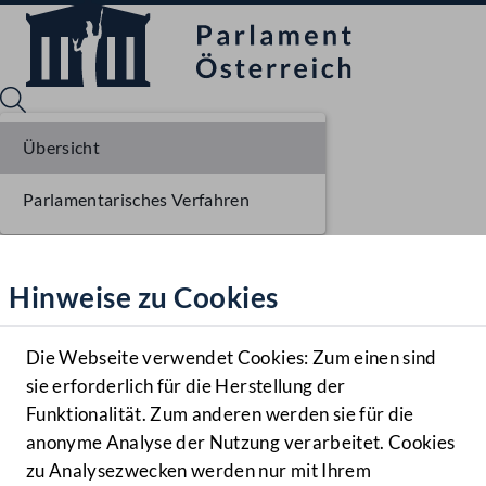
Übersicht
Parlamentarisches Verfahren
Sprache English
Mediathek
Hinweise zu Cookies
Hilfe
Benutzer
Die Webseite verwendet Cookies: Zum einen sind
Zielgruppe
sie erforderlich für die Herstellung der
Navigationsmenü öffnen
MENÜ
Funktionalität. Zum anderen werden sie für die
anonyme Analyse der Nutzung verarbeitet. Cookies
zu Analysezwecken werden nur mit Ihrem
Sprache En
Mediathek