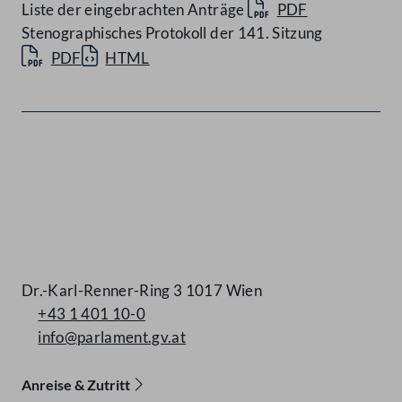
Liste der eingebrachten Anträge
PDF
Stenographisches Protokoll der 141. Sitzung
PDF
HTML
Kontakt
Dr.-Karl-Renner-Ring 3 1017 Wien
+43 1 401 10-0
info@parlament.gv.at
Anreise & Zutritt