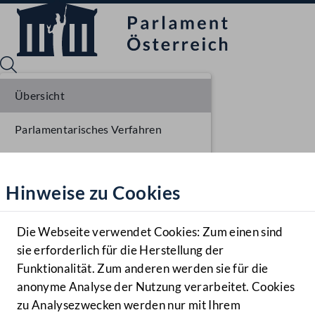
Übersicht
Parlamentarisches Verfahren
Sprache English
Mediathek
Beschlüsse
Hinweise zu Cookies
Hilfe
Liste der Rednerinnen und Redner
Benutzer
Stenographisches Protokoll
Die Webseite verwendet Cookies: Zum einen sind
Zielgruppe
sie erforderlich für die Herstellung der
Navigationsmenü öffnen
MENÜ
Sitzungsdokumente
Funktionalität. Zum anderen werden sie für die
anonyme Analyse der Nutzung verarbeitet. Cookies
zu Analysezwecken werden nur mit Ihrem
Sprache En
Mediathek