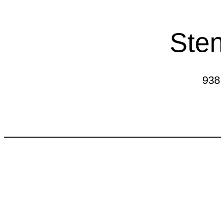
Sten
938