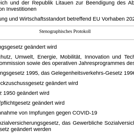
ch und der Republik Litauen zur Beendigung des Ab
n Investitionen
erung und Wirtschaftsstandort be­treffend EU Vorhaben 20
Stenographisches Protokoll
gsgesetz geändert wird
hutz, Umwelt, Energie, Mobilität, In­novation und Te
Kommission sowie des operativen Jahrespro­grammes de
gsgesetz 1995, das Gelegen­heitsverkehrs-Gesetz 1996
kzuschussgesetz geändert wird
 1950 geändert wird
flichtgesetz geändert wird
chnahme von Impfungen gegen COVID-19
ialversicherungsgesetz, das Ge­werbliche Sozialversi
setz geändert werden