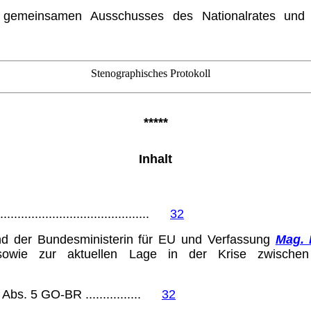
 gemeinsamen Ausschusses des Natio­nalrates un
Stenographisches Protokoll
*****
Inhalt
...........................................
32
d der Bundesministerin für EU und Verfassung
Mag. 
g sowie zur aktuellen Lage in der Krise zwisch
Abs. 5 GO-BR ................
32