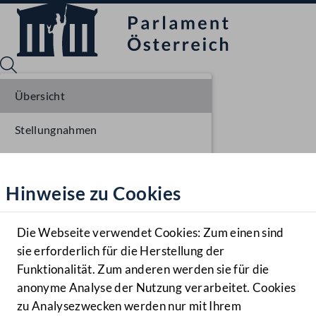
Übersicht
Stellungnahmen
Sprache English
Mediathek
Parlamentarisches Verfahren
Hinweise zu Cookies
Hilfe
Benutzer
Die Webseite verwendet Cookies: Zum einen sind
Zielgruppe
sie erforderlich für die Herstellung der
Navigationsmenü öffnen
MENÜ
Funktionalität. Zum anderen werden sie für die
anonyme Analyse der Nutzung verarbeitet. Cookies
zu Analysezwecken werden nur mit Ihrem
Sprache En
Mediathek