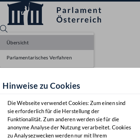
Übersicht
Parlamentarisches Verfahren
Sprache English
Mediathek
Hinweise zu Cookies
Hilfe
Benutzer
Die Webseite verwendet Cookies: Zum einen sind
Zielgruppe
sie erforderlich für die Herstellung der
Navigationsmenü öffnen
MENÜ
Funktionalität. Zum anderen werden sie für die
anonyme Analyse der Nutzung verarbeitet. Cookies
zu Analysezwecken werden nur mit Ihrem
Sprache En
Mediathek