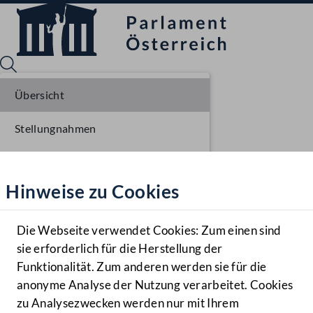
Übersicht
Stellungnahmen
Sprache English
Mediathek
Parlamentarisches Verfahren
Hinweise zu Cookies
Hilfe
Benutzer
Die Webseite verwendet Cookies: Zum einen sind
Zielgruppe
sie erforderlich für die Herstellung der
Navigationsmenü öffnen
MENÜ
Funktionalität. Zum anderen werden sie für die
anonyme Analyse der Nutzung verarbeitet. Cookies
zu Analysezwecken werden nur mit Ihrem
Sprache En
Mediathek