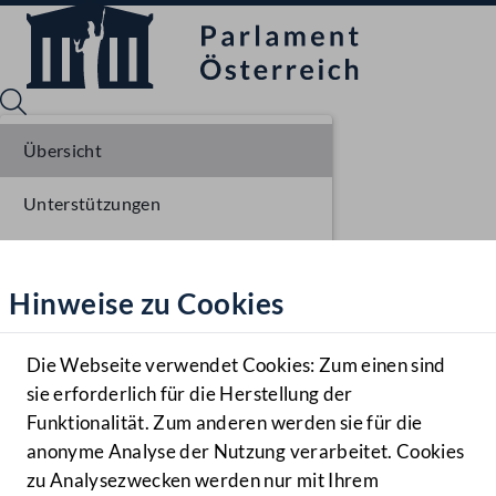
Übersicht
Unterstützungen
Sprache English
Mediathek
Stellungnahmen
Hinweise zu Cookies
Hilfe
Parlamentarisches Verfahren
Benutzer
Einlangen NR
Die Webseite verwendet Cookies: Zum einen sind
Zielgruppe
sie erforderlich für die Herstellung der
Navigationsmenü öffnen
MENÜ
Ausschussberatungen NR
Funktionalität. Zum anderen werden sie für die
anonyme Analyse der Nutzung verarbeitet. Cookies
Plenarberatungen NR
zu Analysezwecken werden nur mit Ihrem
Sprache En
Mediathek