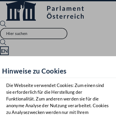
Sprache English
Mediathek
Hinweise zu Cookies
Hilfe
Benutzer
Die Webseite verwendet Cookies: Zum einen sind
Zielgruppe
sie erforderlich für die Herstellung der
Navigationsmenü öffnen
MENÜ
Funktionalität. Zum anderen werden sie für die
anonyme Analyse der Nutzung verarbeitet. Cookies
zu Analysezwecken werden nur mit Ihrem
Sprache En
Mediathek