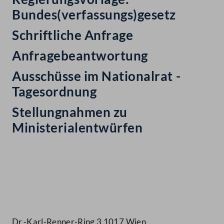
Bundes(verfassungs)gesetz
Schriftliche Anfrage
Anfragebeantwortung
Ausschüsse im Nationalrat -
Tagesordnung
Stellungnahmen zu
Ministerialentwürfen
Kontakt
Dr.-Karl-Renner-Ring 3 1017 Wien