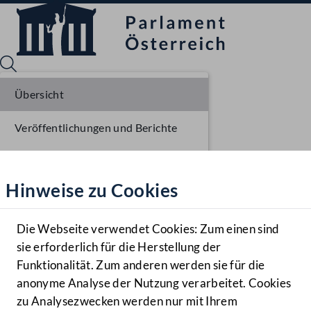
Übersicht
Veröffentlichungen und Berichte
Sprache English
Mediathek
Verhandlungsgegenstände
Hinweise zu Cookies
Hilfe
Parlamentarisches Verfahren
Benutzer
Die Webseite verwendet Cookies: Zum einen sind
Zielgruppe
sie erforderlich für die Herstellung der
Navigationsmenü öffnen
MENÜ
Funktionalität. Zum anderen werden sie für die
anonyme Analyse der Nutzung verarbeitet. Cookies
zu Analysezwecken werden nur mit Ihrem
Sprache En
Mediathek