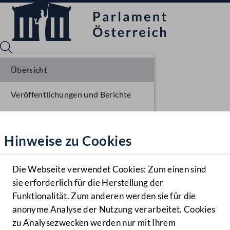
Übersicht
Veröffentlichungen und Berichte
Sprache English
Mediathek
Verhandlungsgegenstände
Hinweise zu Cookies
Hilfe
Parlamentarisches Verfahren
Benutzer
Die Webseite verwendet Cookies: Zum einen sind
Zielgruppe
sie erforderlich für die Herstellung der
Navigationsmenü öffnen
MENÜ
Funktionalität. Zum anderen werden sie für die
anonyme Analyse der Nutzung verarbeitet. Cookies
zu Analysezwecken werden nur mit Ihrem
Sprache En
Mediathek